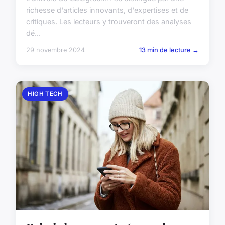
richesse d'articles innovants, d'expertises et de
critiques. Les lecteurs y trouveront des analyses
dé...
29 novembre 2024
13 min de lecture →
HIGH TECH