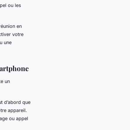
pel ou les
 réunion en
tiver votre
u une
smartphone
te un
out d’abord que
tre appareil.
sage ou appel