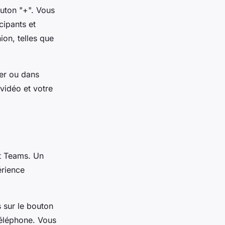
outon "+". Vous
icipants et
on, telles que
ier ou dans
 vidéo et votre
ft Teams. Un
érience
s sur le bouton
téléphone. Vous