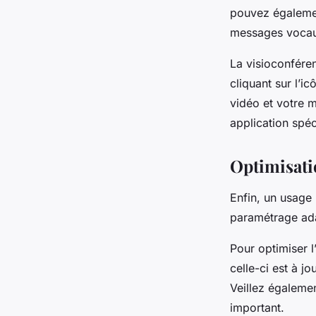
pouvez égalemen
messages voca
La visioconféren
cliquant sur l’i
vidéo et votre 
application spéc
Optimisatio
Enfin, un usage
paramétrage ada
Pour optimiser l
celle-ci est à j
Veillez égaleme
important.