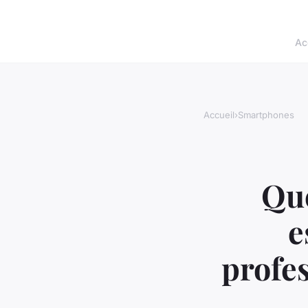
Ac
Accueil
›
Smartphones
Que
e
profe