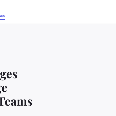
nes
ages
ge
 Teams