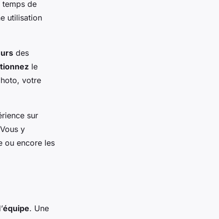
e temps de
 utilisation
eurs
des
ctionnez
le
photo, votre
érience sur
 Vous y
me ou encore les
’
équipe
. Une