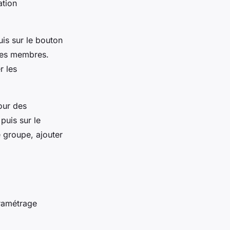
ation
uis sur le bouton
 des membres.
r les
our des
puis sur le
 groupe, ajouter
aramétrage