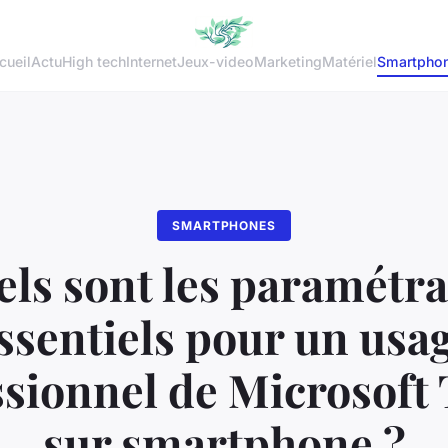
cueil
Actu
High tech
Internet
Jeux-video
Marketing
Matériel
Smartpho
SMARTPHONES
ls sont les paramétr
ssentiels pour un usa
ssionnel de Microsoft
sur smartphone ?