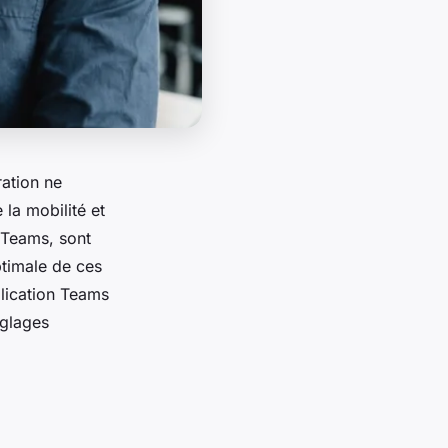
ration ne
 la mobilité et
 Teams
, sont
ptimale de ces
plication Teams
églages