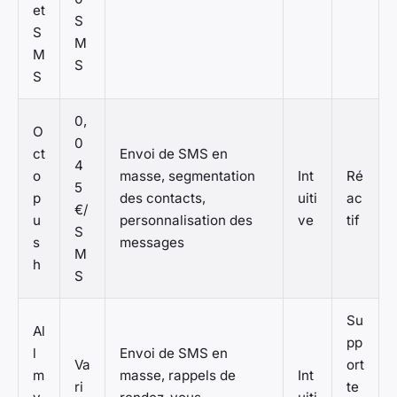
et
S
S
M
M
S
S
0,
O
0
ct
Envoi de SMS en
4
o
masse, segmentation
Int
Ré
5
p
des contacts,
uiti
ac
€/
u
personnalisation des
ve
tif
S
s
messages
M
h
S
Su
Al
pp
l
Envoi de SMS en
Va
ort
m
masse, rappels de
Int
ri
te