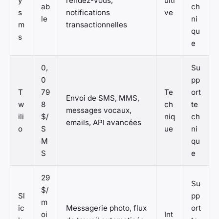
y
rendez-vous,
uiti
ab
ch
s
notifications
ve
le
ni
m
transactionnelles
qu
s
e
0,
Su
0
pp
T
79
Te
ort
Envoi de SMS, MMS,
w
8
ch
te
messages vocaux,
ili
$/
niq
ch
emails, API avancées
o
S
ue
ni
M
qu
S
e
29
Su
$/
Sl
pp
m
ic
Messagerie photo, flux
ort
oi
Int