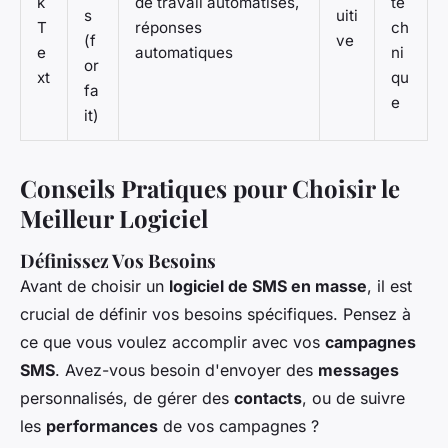
k
de travail automatisés,
te
s
uiti
T
réponses
ch
(f
ve
e
automatiques
ni
or
xt
qu
fa
e
it)
Conseils Pratiques pour Choisir le
Meilleur Logiciel
Définissez Vos Besoins
Avant de choisir un
logiciel de SMS en masse
, il est
crucial de définir vos besoins spécifiques. Pensez à
ce que vous voulez accomplir avec vos
campagnes
SMS
. Avez-vous besoin d'envoyer des
messages
personnalisés, de gérer des
contacts
, ou de suivre
les
performances
de vos campagnes ?