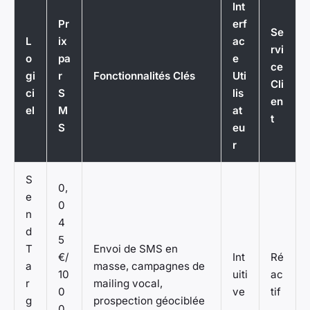
Int
Pr
erf
Se
L
ix
ac
rvi
o
pa
e
ce
gi
r
Fonctionnalités Clés
Uti
Cli
ci
S
lis
en
el
M
at
t
S
eu
r
S
0,
e
0
n
4
d
5
T
Envoi de SMS en
€/
Int
Ré
a
masse, campagnes de
10
uiti
ac
r
mailing vocal,
0
ve
tif
g
prospection géociblée
0