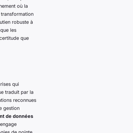
nnement où la
a transformation
utien robuste à
que les
certitude que
rises qui
 traduit par la
cations reconnues
e gestion
nt de données
s'engage
ogies de pointe