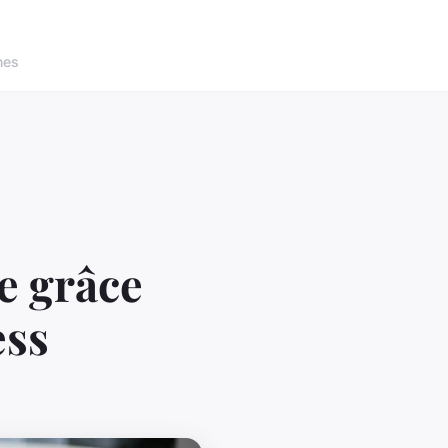
nes
e grâce
ess