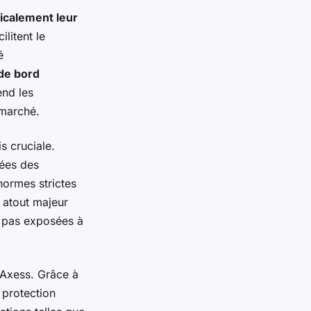
icalement leur
ilitent le
é
de bord
end les
 marché.
s cruciale.
ées des
 normes strictes
n atout majeur
t pas exposées à
Axess. Grâce à
 protection