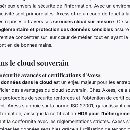
érieux envers la sécurité de l'information. Avec un enviro
éactivité sont primordiales, Axess offre un coup de fouet à l
ntreprises à travers ses
services cloud sur mesure
. Ce so
églementaire et protection des données sensibles
assure 
ent se concentrer sur leur cœur de métier, tout en ayant la 
ont en de bonnes mains.
ans le cloud souverain
sécurité avancés et certifications d'Axess
 données dans le cloud
est un enjeu majeur pour les entrep
icier des avantages du cloud souverain. Chez Axess, cela se
 protocoles de sécurité renforcés et l'obtention de certifi
ent. Axess s'appuie sur la norme ISO 27001, garantissant un
nformation, ainsi que la certification
HDS pour l'hébergeme
ant la conformité avec les réglementations strictes. Axess 
éger les données sensibles grâce à l'utilisation de technol