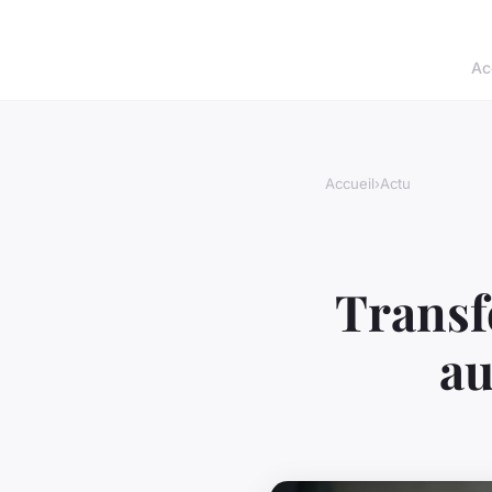
Ac
Accueil
›
Actu
Transf
au