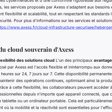
les cybermenaces et d'une conformité rigoureuse aux régula
s, les services proposés par Axess s'adaptent aux besoins é
ant flexibilité et scalabilité, tout en respectant les standards
curité. Pour plus d'informations sur les services et solution
ttps://www.axess.fr/cloud-infrastructure-securisee/heberg
du cloud souverain d'Axess
exibilité des solutions cloud
L'un des principaux
avantage
sé par Axess est l'accès flexible et ininterrompu aux donn
 heures sur 24, 7 jours sur 7. Cette disponibilité permanent
aintenir des opérations continues, optimisant ainsi la produc
râce à cette flexibilité, les collaborateurs peuvent accéder à
essionnelles depuis n'importe quel appareil connecté, que c
tablette ou un ordinateur portable. Cela est particulièrem
 où la mobilité et la réactivité sont essentielles pour l'effic