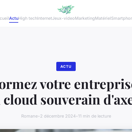
cueil
Actu
High tech
Internet
Jeux-video
Marketing
Matériel
Smartpho
ACTU
ormez votre entrepris
 cloud souverain d'ax
Romane
•
2 décembre 2024
•
11 min de lecture