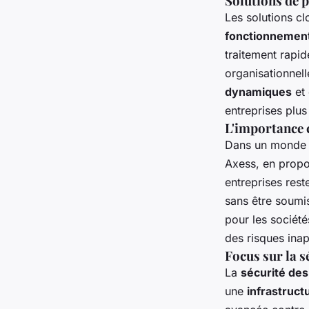
Solutions de p
Les solutions c
fonctionnemen
traitement rapid
organisationnell
dynamiques
et 
entreprises plu
L'importance c
Dans un monde 
Axess, en propo
entreprises rest
sans être soumis
pour les sociét
des risques inap
Focus sur la s
La
sécurité des
une
infrastruc