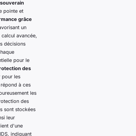
 souverain
e pointe et
ormance grâce
avorisant un
e calcul avancée,
s décisions
chaque
tielle pour le
rotection des
 pour les
s répond à ces
goureusement les
rotection des
s sont stockées
si leur
cient d'une
HDS, indiquant