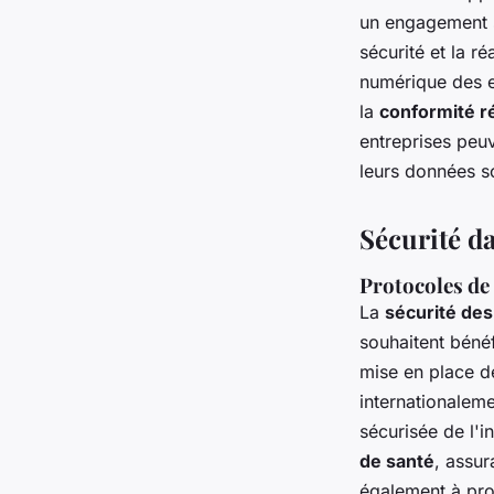
un engagement s
sécurité et la r
numérique des e
la
conformité r
entreprises peuv
leurs données s
Sécurité d
Protocoles de 
La
sécurité des
souhaitent bénéf
mise en place de
internationalem
sécurisée de l'i
de santé
, assur
également à prot