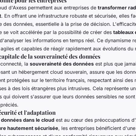
ointe pour les entreprises
loud d'Axess permettent aux entreprises de
transformer rad
t
. En offrant une infrastructure robuste et sécurisée, elles fac
e des données, essentielle à la prise de décision. L'efficacit
e se voit accélérée par la possibilité de créer des
tableaux 
d'analyser les informations en temps réel. Ce dynamisme r
s agiles et capables de réagir rapidement aux évolutions du
apitale de la souveraineté des données
connecté, la
souveraineté des données
est plus que jamai
sant un hébergement cloud souverain, assure que les donn
ent protégées sur le territoire français, respectant ainsi des
es à des lois étrangères plus intrusives. Cela représente u
és qui doivent s'assurer que leurs données sensibles ne son
préciés.
écurité et l'adaptation
 données dans le cloud
est au cœur des préoccupations d'
ture hautement sécurisée
, les entreprises bénéficient d'une