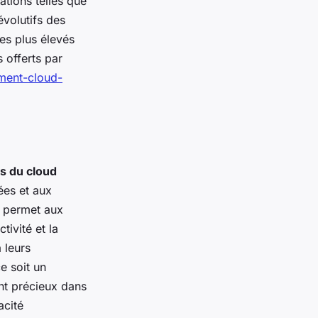
tions telles que
volutifs des
 les plus élevés
s offerts par
ement-cloud-
s du cloud
ées et aux
e permet aux
tivité et la
 leurs
e soit un
ent précieux dans
acité