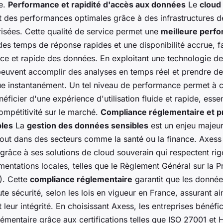
le.
Performance et rapidité d'accès aux données
Le
cloud
t des performances optimales grâce à des infrastructures d
isées. Cette qualité de service permet une
meilleure perf
des temps de réponse rapides et une disponibilité accrue, f
ace et rapide des données. En exploitant une technologie d
 peuvent accomplir des analyses en temps réel et prendre de
ue instantanément. Un tel niveau de performance permet à 
néficier d'une expérience d'utilisation fluide et rapide, essen
ompétitivité sur le marché.
Compliance réglementaire et p
les
La
gestion des données sensibles
est un enjeu majeur
rtout dans des secteurs comme la santé ou la finance. Axes
grâce à ses solutions de cloud souverain qui respectent ri
entations locales, telles que le Règlement Général sur la P
. Cette
compliance réglementaire
garantit que les donnée
ute sécurité, selon les lois en vigueur en France, assurant ain
t leur intégrité. En choisissant Axess, les entreprises bénéfi
émentaire grâce aux certifications telles que ISO 27001 et 