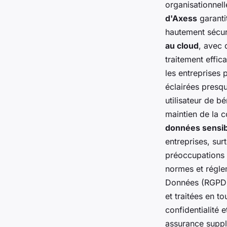
organisationnel
d'Axess
garanti
hautement sécur
au cloud
, avec 
traitement effic
les entreprises
éclairées presq
utilisateur de bé
maintien de la c
données sensib
entreprises, su
préoccupations 
normes et réglem
Données (RGPD)
et traitées en to
confidentialité e
assurance suppl