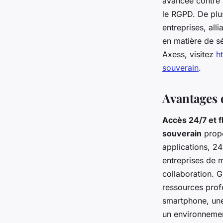
avancée contre 
le RGPD. De plu
entreprises, alli
en matière de sé
Axess, visitez
h
souverain
.
Avantages 
Accès 24/7 et fl
souverain
propo
applications, 24
entreprises de m
collaboration. G
ressources prof
smartphone, une 
un environnement