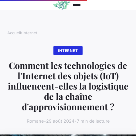
Accueil
›
Internet
INTERNET
Comment les technologies de
l'Internet des objets (IoT)
influencent-elles la logistique
de la chaîne
d'approvisionnement ?
Romane
•
29 août 2024
•
7 min de lecture