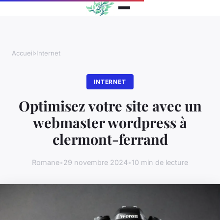
Accueil
›
Internet
INTERNET
Optimisez votre site avec un
webmaster wordpress à
clermont-ferrand
Romane
•
29 novembre 2024
•
10 min de lecture